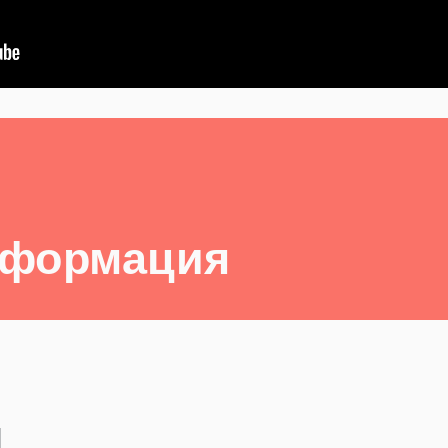
нформация
ы